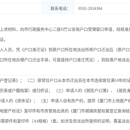
联系电话：
0592-2034304
上述材料，向市行政服务中心二层D厅公安局户口受理窗口申请，经核准
证。
入人员，凭《户口准迁证》到原户口所在地派出所将户口迁出后（原户口
口所在地办理户口迁出手续，可直接持户口准迁凭证），到拟落户地派出
户登记表》； （二）原常住户口从本市迁出且在本市连续居住满10年的
历表或户籍档案）或归侨证； （三）申请人的《居民户口簿》、《居民
申请人的《退休证》； （五）申请人自有房产的，提供《厦门市土地屋产
地屋产权证》复印件和市房管局出具的《厦门市城镇房屋权属登记查询结
料需原件和复印件（A4规格）1套。如涉及到派出所提供的证明，需盖派