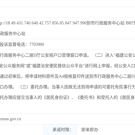
/18.49.431.740.640.42.757.856.85.847.947.990到市行政服务中心站 BR
市行政服务中心站
诉监督电话：7703900
行政服务中心二层D厅公安局户口受理窗口申请。 （二）进入“福建公安
公安公众服务网”或“福建治安便民微信公众平台”进行网上申报，经公安人
通过初审后，将申请材料原件及A4规格复印件送到市行政服务中心二层D
口办理。 （三）委托办理。当事人因故无法到场申请的可委托有民事行
托办理应提交当事人的《居民身份证》、《委托书》和受托人的《居民身
mas.gov.cn
承诺时限：
即来即办