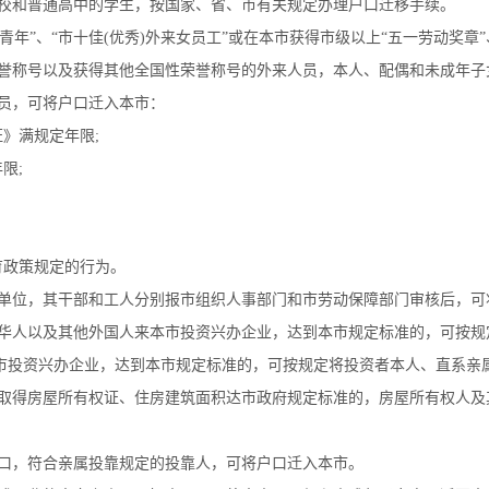
和普通高中的学生，按国家、省、市有关规定办理户口迁移手续。
年”、“市十佳(优秀)外来女员工”或在本市获得市级以上“五一劳动奖章”、
荣誉称号以及获得其他全国性荣誉称号的外来人员，本人、配偶和未成年
员，可将户口迁入本市：
》满规定年限;
限;
政策规定的行为。
位，其干部和工人分别报市组织人事部门和市劳动保障部门审核后，可
人以及其他外国人来本市投资兴办企业，达到本市规定标准的，可按规
市投资兴办企业，达到本市规定标准的，可按规定将投资者本人、直系亲
得房屋所有权证、住房建筑面积达市政府规定标准的，房屋所有权人及
口，符合亲属投靠规定的投靠人，可将户口迁入本市。