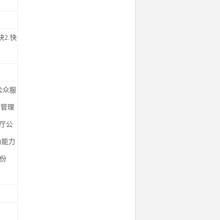
T快2.快
公众服
口管理
厅公
为能力
份