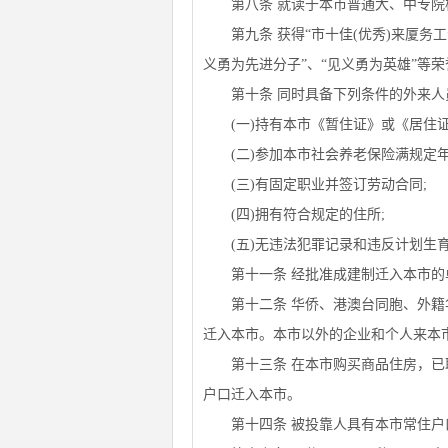
第八条 就读于本市普通大、中专院校
第九条 获得“市十佳(优秀)来厦务工青
义勇为先进分子”、“见义勇为英雄”等
第十条 同时具备下列条件的外来人
(一)持有本市《暂住证》或《居住证
(二)参加本市社会养老保险满规定年
(三)有固定职业并签订劳动合同;
(四)拥有符合规定的住所;
(五)无违法犯罪记录和违反计划生育
第十一条 经批准成建制迁入本市的单
第十二条 华侨、港澳台同胞、外籍华
迁入本市。本市以外的企业和个人来本
第十三条 在本市购买商品住房，已取
户口迁入本市。
第十四条 被投靠人具有本市常住户