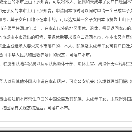
无业的本市上山下乡知青，可以将本人、配偶和未成年子女户口迁回本
市无子女的本市上山下乡知青，申请回本市时可以同时申请一个已成年子
知青，其子女户口均不在本市的，可以选择其一名子女回本市投靠上山下
连续居住满10年以上、在本市以外的地区离休、退休，需要返回本市的
本市或由本市迁出的归侨，离退休后要求将户口迁回本市，在本市又有居
房业主或继承人要求来本市落户的，本人、配偶及未成年子女可将户口迁
合《中华人民共和国收养法》的规定，可落户本市。
驻厦部队随军家属以及军队离退休干部、退休士官、离退休无军籍职工
人以及其他外国人申请在本市落户，可向公安机关出入境管理部门提出
由被注销本市常住户口的中国公民及其配偶、未成年子女，未取得外国
，按国家有关规定核准后，可落户本市。