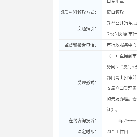
口专用章。
纸质材料领取方式：
窗口领取
乘坐公共汽车http:/
交通指引：
6.快5.快1到
监督和投诉电话：
市行政服务中心投
（一）直接到市
务网”、“厦门
部门网上预审并
受理形式：
安局户口受理窗
的亲友办理。委
证》。
在线咨询投诉：
http://www.x
法定时限：
20个工作日