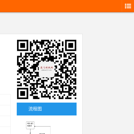
期限
即
流程图