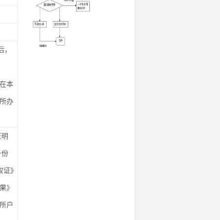
后，
在本
所办
证明
身份
权证》
果》
出所户