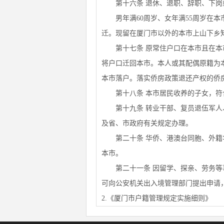
第十六条 退休、退职、辞职、下岗或
男年满60周岁、女年满55周岁在本
迁。现留在厦门市以外的本市上山下乡
第十七条 原常住户口在本市且在本市
将户口迁回本市。本人或其配偶原籍为
本市落户。落实侨房政策退还产权的侨
第十八条 本市居民收养的子女，符
第十九条 转业干部、复员退伍军人、
及省、市政府有关规定办理。
第二十条 华侨、港澳台同胞、外籍华
本市。
第二十一条 因留学、探亲、劳务等事
可向公安机关出入境管理部门提出申请
2.《厦门市户籍管理规定实施细则》