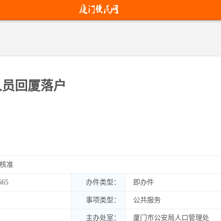
最多去窗口
承诺
次数不超过
即来
人员回厦落户
1次
办
核准
665
办件类型：
即办件
事项类型：
公共服务
主办处室：
厦门市公安局人口管理处