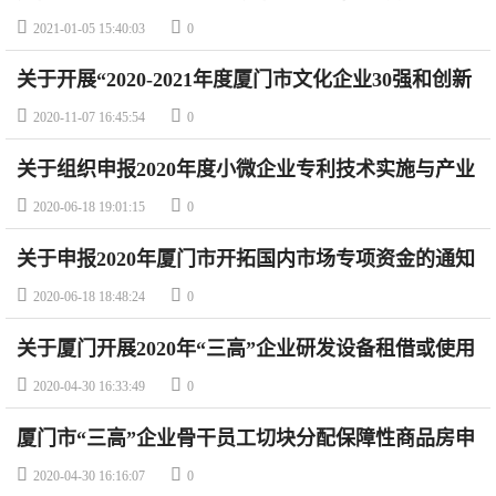
备案名单（最新名单）


2021-01-05 15:40:03
0
关于开展“2020-2021年度厦门市文化企业30强和创新
成长型文化企业”评选活动的通知


2020-11-07 16:45:54
0
关于组织申报2020年度小微企业专利技术实施与产业
化项目补助的通知


2020-06-18 19:01:15
0
关于申报2020年厦门市开拓国内市场专项资金的通知


2020-06-18 18:48:24
0
关于厦门开展2020年“三高”企业研发设备租借或使用
补贴申报工作的通知


2020-04-30 16:33:49
0
厦门市“三高”企业骨干员工切块分配保障性商品房申
报指南


2020-04-30 16:16:07
0