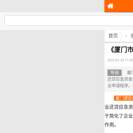
首页
>
《厦门
2018-01-18 17:49
导语
厦门
还贷应急资金
业申请程序，
厦门便民
业还贷应急资
于简化了企业
作用。