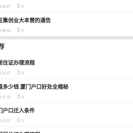

6:16:07
0
征集创业大本营的通告

5:08:44
0
荐
居住证办理流程

1:23:47
0
值多少钱 厦门户口好处全揭秘

1:17:33
0
厦门户口迁入条件

1:15:57
0