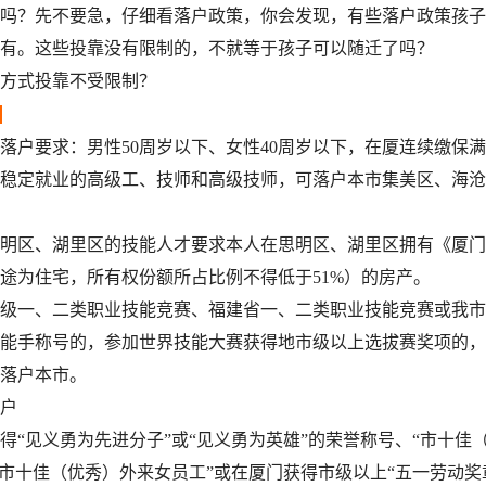
吗？先不要急，仔细看落户政策，你会发现，有些落户政策孩子
有。这些投靠没有限制的，不就等于孩子可以随迁了吗？
式投靠不受限制？
要求：男性50周岁以下、女性40周岁以下，在厦连续缴保满
稳定就业的高级工、技师和高级技师，可落户本市集美区、海沧
区、湖里区的技能人才要求本人在思明区、湖里区拥有《厦门
途为住宅，所有权份额所占比例不得低于51%）的房产。
一、二类职业技能竞赛、福建省一、二类职业技能竞赛或我市
能手称号的，参加世界技能大赛获得地市级以上选拔赛奖项的，
落户本市。
户
见义勇为先进分子”或“见义勇为英雄”的荣誉称号、“市十佳
“市十佳（优秀）外来女员工”或在厦门获得市级以上“五一劳动奖