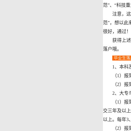
范”、“科技
注意，这些
范”，想以此
很好，通过！
获得上述这
落户哦。
毕业生落
1、本科及
（1）报到
（2）报到
2、大专与
（1）报到
交三年及以上
以上。每年3
（2）报到