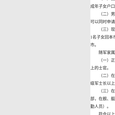
成年子女户口
（二）男年满
可以同时申请
（三）现留
1名子女回本
市。
随军家属
（一）正连
上的士官。
（二）在驻
级军士长以上
（三）在导
部，在舰、艇
勤人员）。
符合以上条