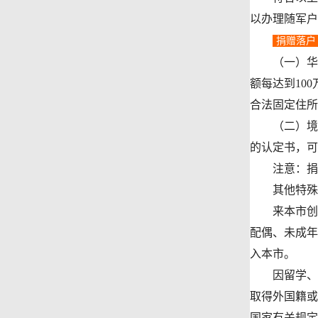
以办理随军户
捐赠落户
（一）华侨
额每达到10
合法固定住所
（二）境内
的认定书，可
注意：捐赠
其他特殊
来本市创业
配偶、未成年
入本市。
因留学、探
取得外国籍或
国家有关规定