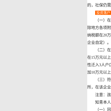
的，社保仍需
投资落户
（一）在思明
除地方各项附
纳税额在20
企业自定）。
（二）在集美
在15万元以
性迁入3人户
加10万元以
（三）符合
所，在该企业
注意：孩子
知青本人及
（一）因退