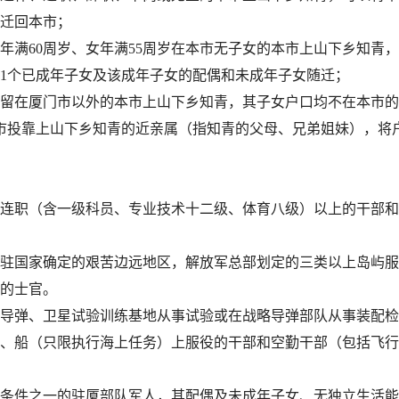
迁回本市；
60周岁、女年满55周岁在本市无子女的本市上山下乡知青，
1个已成年子女及该成年子女的配偶和未成年子女随迁；
在厦门市以外的本市上山下乡知青，其子女户口均不在本市的
市投靠上山下乡知青的近亲属（指知青的父母、兄弟姐妹），将
职（含一级科员、专业技术十二级、体育八级）以上的干部和
国家确定的艰苦边远地区，解放军总部划定的三类以上岛屿服
的士官。
弹、卫星试验训练基地从事试验或在战略导弹部队从事装配检
、船（只限执行海上任务）上服役的干部和空勤干部（包括飞行
件之一的驻厦部队军人，其配偶及未成年子女、无独立生活能