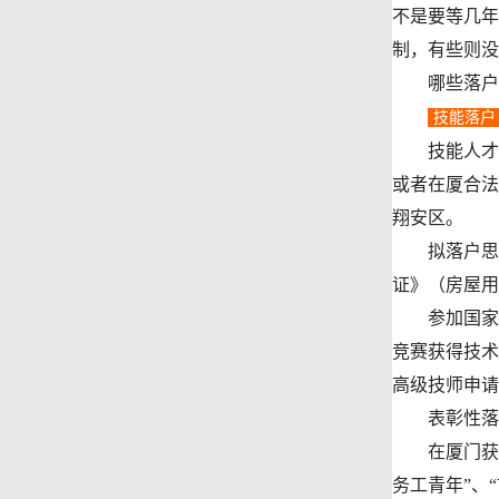
不是要等几年
制，有些则没
哪些落户方
技能落户
技能人才落户
或者在厦合法
翔安区。
拟落户思明
证》（房屋用
参加国家级
竞赛获得技术
高级技师申请
表彰性落
在厦门获得“
务工青年”、