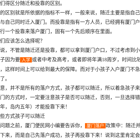
得区分随迁和投靠的区别。
区别就是所依据的指标不一样，一般来说，随迁主要是指自己
与自己同时迁入厦门。而投靠是指有一方人员，已经拥有厦门户
行一个投靠来落户厦门，固有一个先后顺序在里面。
应该怎么选择呢？
，不管是随迁还是投靠，都可以拿到厦门户口，不过考虑到小
子因为要
或者中考及高考，或者即将年满18周岁，时间比
入学
，这样时间上可以给到最大的保障。而对于小孩子入户厦门不急
了。
，并不是所有的落户方式，孩子都可以随迁，所以着急孩子来
门的方式时，一定要注意孩子是否可以随迁，否则，一旦选择错
年，岛内五年）才能投靠下来！
方式孩子可以随迁
题之前，厦门便民网小编要告诉你，
政策中：随迁
厦门落户
下来，而是自己先落户成功，孩子再投靠下来！说到这里肯定会