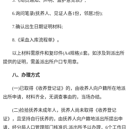
5.《动员通知、声明、监护意见表》;
6.询问笔录(抚养人、见证人各1份，邻居2份);
7.确认出生日期证明材料;
8.《采血入库流程单》。
以上材料需原件和复印件(A4规格)1套。如涉及到派出所
提供的证明，需盖派出所户口专用章。
八、办理方式
(一)已取得《收养登记证》的，由收养人向户籍所在地派
出所申请，材料齐全，无调查事由的，当场办结。
(二)捡拾抚养未成年人，抚养人尚未取得《收养登记
证》，且坚持自行抚养的，由抚养人向户籍地派出所提出申
请，经分局人口管理部门核准后,派出所予以办理，6个工作日