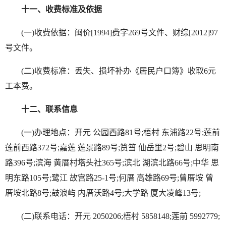
十一、收费标准及依据
(一)收费依据：闽价[1994]费字269号文件、财综[2012]97
号文件。
(二)收费标准：丢失、损坏补办《居民户口簿》收取6元
工本费。
十二、联系信息
(一)办理地点：开元 公园西路81号;梧村 东浦路22号;莲前
莲前西路372号;嘉莲 莲景路89号;筼筜 仙岳里2号;碧山 思明南
路396号;滨海 黄厝村塔头社365号;滨北 湖滨北路66号;中华 思
明东路105号;鹭江 故宫路25-1号;何厝 高雄路69号;曾厝垵 曾
厝垵北路8号;鼓浪屿 内厝沃路4号;大学路 厦大凌峰13号;
(二)联系电话：开元 2050206;梧村 5858148;莲前 5992779;